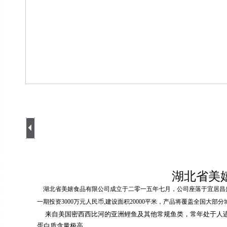
湖北省美
湖北省美嬉食品有限公司成立于二零一五年七月，公司座落于宜居昌盛、
一期投资3000万元人民币,建设面积20000平米，产品将覆盖全国大部分
来自美国密西西比河的亚洲鲤鱼及其他常规鱼类，常年处于人迹
蛋白质含量极高。